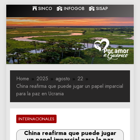
Skip
SINCO
INFOGOB
SISAP
to
content
Gobernacion
Gobernacion de Guarico
de Guarico
Home
2025
agosto
22
China reafirma que puede jugar un papel imparcial
para la paz en Ucrania
INTERNACIONALES
China reafirma que puede jugar
un papel imparcial para la paz