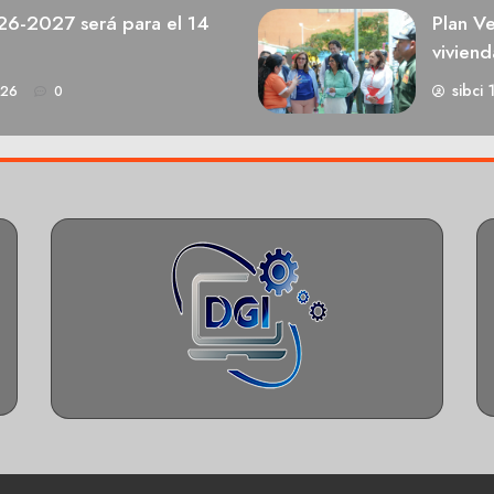
026-2027 será para el 14
Plan V
viviend
sibci 
026
0