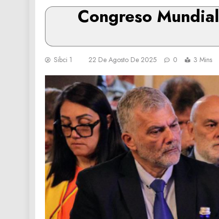
Congreso Mundial 
Sibci 1
22 De Agosto De 2025
0
3 Mins