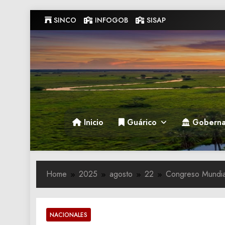
Skip
SINCO
INFOGOB
SISAP
to
content
Gobernacion de Guarico
Gobernacion de Guarico
Inicio
Guárico
Goberna
Home
2025
agosto
22
Congreso Mundial
NACIONALES