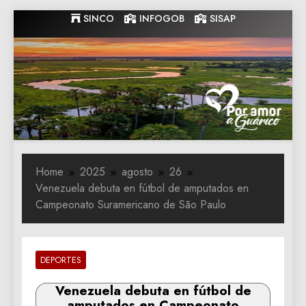
Skip
SINCO
INFOGOB
SISAP
to
content
Gobernacion
Gobernacion de Guarico
de Guarico
Home
2025
agosto
26
Venezuela debuta en fútbol de amputados en
Campeonato Suramericano de São Paulo
DEPORTES
Venezuela debuta en fútbol de
amputados en Campeonato