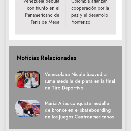
Venezuela debuta
Colombia afianzan
entradas
con triunfo en el
cooperación por la
Panamericano de
paz y el desarrollo
Tenis de Mesa
fronterizo
Noticias Relacionadas
Venezolana Nicole Saavedra
suma medalla de plata en la final
de Tiro Deportivo
María Arias conquista medalla
de bronce en el skateboarding
de los Juegos Centroamericanos