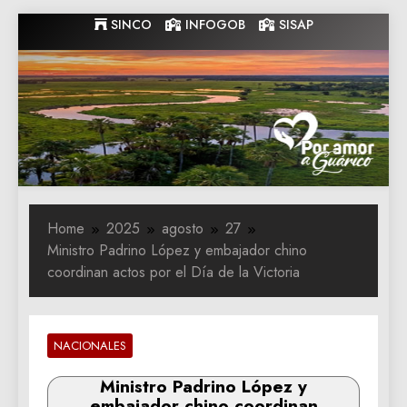
Skip
SINCO
INFOGOB
SISAP
to
content
Gobernacion
Gobernacion de Guarico
de Guarico
Home
2025
agosto
27
Ministro Padrino López y embajador chino
coordinan actos por el Día de la Victoria
NACIONALES
Ministro Padrino López y
embajador chino coordinan