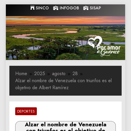
Skip
SINCO
INFOGOB
SISAP
to
content
Gobernacion
Gobernacion de Guarico
de Guarico
Home
2025
agosto
28
Alzar el nombre de Venezuela con triunfos es el
objetivo de Albert Ramírez
DEPORTES
Alzar el nombre de Venezuela
con triunfos es el objetivo de