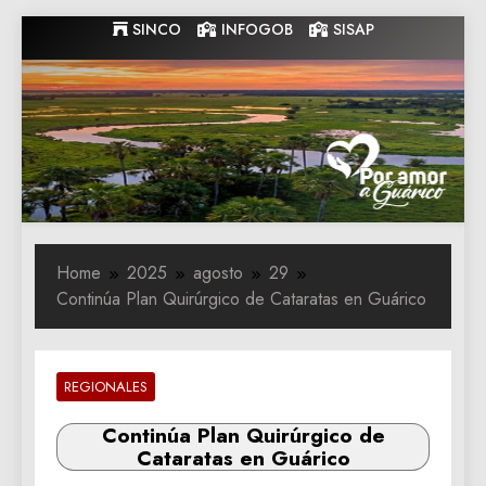
Skip
SINCO
INFOGOB
SISAP
to
content
Gobernacion
Gobernacion de Guarico
de Guarico
Home
2025
agosto
29
Continúa Plan Quirúrgico de Cataratas en Guárico
REGIONALES
Continúa Plan Quirúrgico de
Cataratas en Guárico