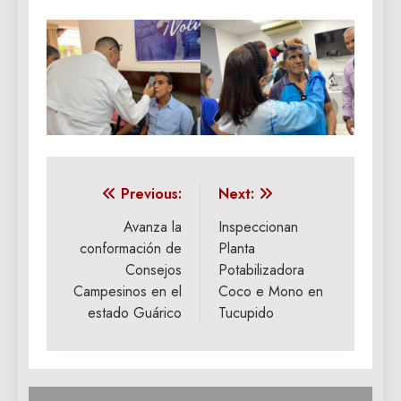
Navegación
Previous:
Next:
de
Avanza la
Inspeccionan
conformación de
Planta
entradas
Consejos
Potabilizadora
Campesinos en el
Coco e Mono en
estado Guárico
Tucupido