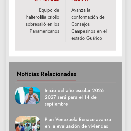
Navegación
de
Equipo de
Avanza la
halterofilia criollo
conformación de
entradas
sobresalió en los
Consejos
Panamericanos
Campesinos en el
estado Guárico
Noticias Relacionadas
Inicio del año escolar 2026-
2027 será para el 14 de
septiembre
Plan Venezuela Renace avanza
en la evaluación de viviendas