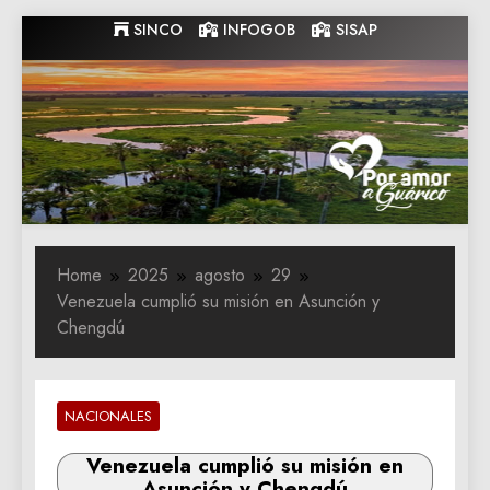
Skip
SINCO
INFOGOB
SISAP
to
content
Gobernacion
Gobernacion de Guarico
de Guarico
Home
2025
agosto
29
Venezuela cumplió su misión en Asunción y
Chengdú
NACIONALES
Venezuela cumplió su misión en
Asunción y Chengdú