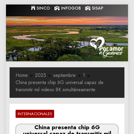
Skip
SINCO
INFOGOB
SISAP
to
content
Gobernacion
Gobernacion de Guarico
de Guarico
Home
2025
septiembre
1
China presenta chip 6G universal capaz de
transmitir mil videos 8K simultáneamente
INTERNACIONALES
China presenta chip 6G
universal capaz de transmitir mil