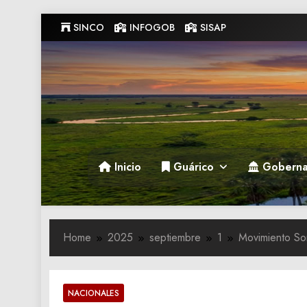
Skip
SINCO
INFOGOB
SISAP
to
content
Gobernacion de Guarico
Gobernacion de Guarico
Inicio
Guárico
Goberna
Home
2025
septiembre
1
Movimiento So
NACIONALES