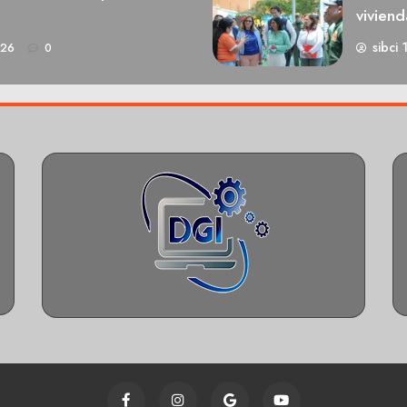
viviend
sibci 
026
0