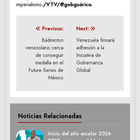
imperialismo
./VTV/@gobguárico.
Navegación
Previous:
Next:
de
Bádminton
Venezuela firmará
venezolano cerca
adhesión a la
entradas
de conseguir
Iniciativa de
medalla en el
Gobernanza
Future Series de
Global
México
Noticias Relacionadas
Inicio del año escolar 2026-