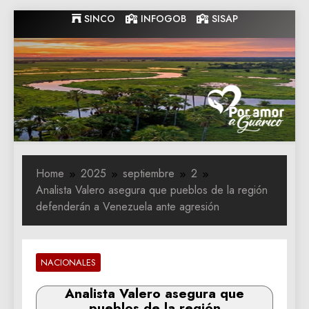
Skip
SINCO
INFOGOB
SISAP
to
content
Gobernacion
Gobernacion de Guarico
de Guarico
Home
2025
septiembre
2
Analista Valero asegura que pueblos de la región
defenderán a Venezuela ante agresión
NACIONALES
Analista Valero asegura que
pueblos de la región