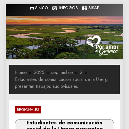
Skip
SINCO
INFOGOB
SISAP
to
content
Gobernacion
Gobernacion de Guarico
de Guarico
Home
2025
septiembre
2
Estudiantes de comunicación social de la Unerg
presentan trabajos audiovisuales
REGIONALES
Estudiantes de comunicación
social de la Unerg presentan