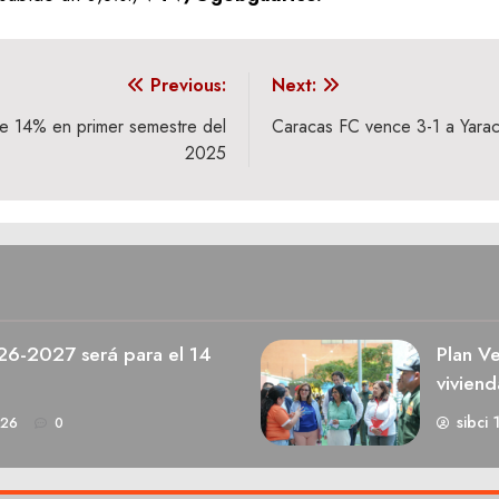
Previous:
Next:
e 14% en primer semestre del
Caracas FC vence 3-1 a Yarac
2025
026-2027 será para el 14
Plan V
viviend
sibci 
026
0