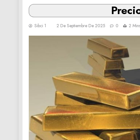
Preci
Sibci 1
2 De Septiembre De 2025
0
2 Min