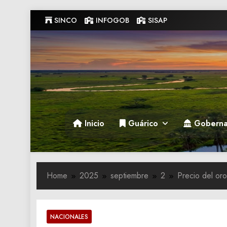
Skip
SINCO
INFOGOB
SISAP
to
content
Gobernacion de Guarico
Gobernacion de Guarico
Inicio
Guárico
Goberna
Home
2025
septiembre
2
Precio del oro
NACIONALES