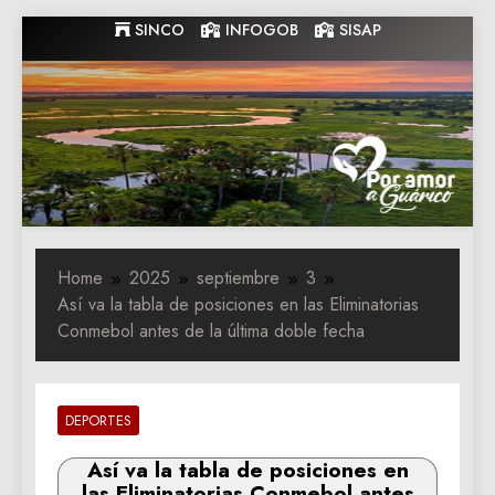
Skip
SINCO
INFOGOB
SISAP
to
content
Gobernacion
Gobernacion de Guarico
de Guarico
Home
2025
septiembre
3
Así va la tabla de posiciones en las Eliminatorias
Conmebol antes de la última doble fecha
DEPORTES
Así va la tabla de posiciones en
las Eliminatorias Conmebol antes