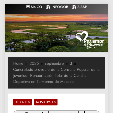
Skip
SINCO
INFOGOB
SISAP
to
content
Gobernacion
Gobernacion de Guarico
de Guarico
Home
2025
septiembre
3
Concretado proyecto de la Consulta Popular de la
Juventud: Rehabilitación Total de la Cancha
Deportiva en Turmerino de Macaira
DEPORTES
MUNICIPALES