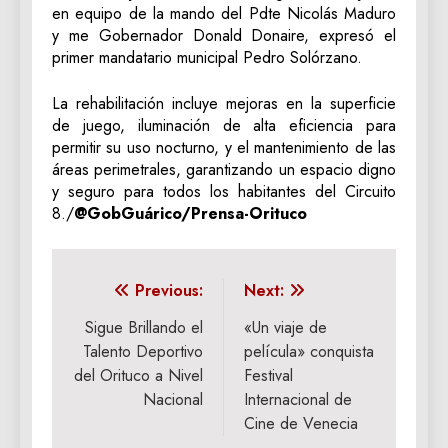
en equipo de la mando del Pdte Nicolás Maduro
y me Gobernador Donald Donaire, expresó el
primer mandatario municipal Pedro Solórzano.
La rehabilitación incluye mejoras en la superficie
de juego, iluminación de alta eficiencia para
permitir su uso nocturno, y el mantenimiento de las
áreas perimetrales, garantizando un espacio digno
y seguro para todos los habitantes del Circuito
8./
@GobGuárico/Prensa-Orituco
Navegación
Previous:
Next:
de
Sigue Brillando el
«Un viaje de
Talento Deportivo
película» conquista
entradas
del Orituco a Nivel
Festival
Nacional
Internacional de
Cine de Venecia