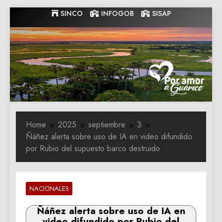
Skip
SINCO
INFOGOB
SISAP
to
content
Gobernacion
Gobernacion de Guarico
de Guarico
Home
2025
septiembre
3
Ñáñez alerta sobre uso de IA en video difundido
por Rubio del supuesto barco destruido
NACIONALES
Ñáñez alerta sobre uso de IA en
video difundido por Rubio del