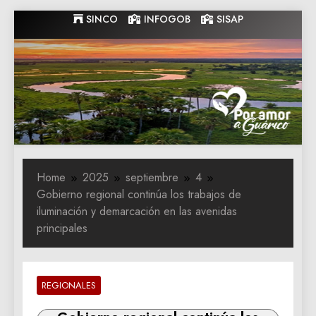
Skip
SINCO
INFOGOB
SISAP
to
content
Gobernacion
Gobernacion de Guarico
de Guarico
Home
2025
septiembre
4
Gobierno regional continúa los trabajos de
iluminación y demarcación en las avenidas
principales
REGIONALES