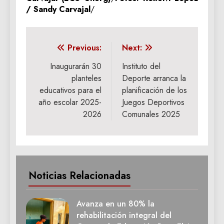
/ Sandy Carvajal
/
Navegación
Previous:
Next:
de
Inaugurarán 30
Instituto del
planteles
Deporte arranca la
entradas
educativos para el
planificación de los
año escolar 2025-
Juegos Deportivos
2026
Comunales 2025
Noticias Relacionadas
Avanza en un 80% la
rehabilitación integral del