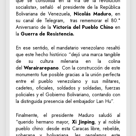
que se consolida en la vía de la revolución
socialista», señaló el presidente de la República
Bolivariana de Venezuela,
Nicolás Maduro
, en
su canal de Telegram, tras rememorar el 80.°
Aniversario de la
Victoria del Pueblo Chino
en
la
Guerra de Resistencia.
En ese sentido, el mandatario venezolano resaltó
que este hecho histórico “dejó una marca tangible
de su cultura milenaria en la colina
del
Warairarepano
. Con la construcción de este
monumento fue posible gracias a la unión perfecta
entre el pueblo venezolano y sus militares,
cadetes, oficiales, soldados y soldadas, fuerzas
policiales y el Gobierno Bolivariano, contando con
la distinguida presencia del embajador Lan Hu”.
Finalmente, el presidente Maduro saludó al
“querido hermano mayor,
Xi Jinping
, y al noble
pueblo chino: desde esta Caracas libre, rebelde,
soberana y bolivariana, les regalamos este