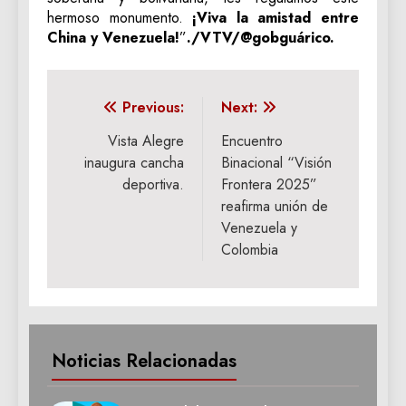
hermoso monumento.
¡Viva la amistad entre
China y Venezuela!
”
./VTV/@gobguárico.
Navegación
Previous:
Next:
de
Vista Alegre
Encuentro
inaugura cancha
Binacional “Visión
entradas
deportiva.
Frontera 2025”
reafirma unión de
Venezuela y
Colombia
Noticias Relacionadas