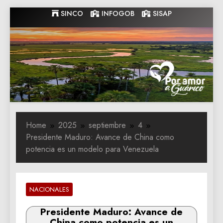
Skip
SINCO
INFOGOB
SISAP
to
content
Gobernacion
Gobernacion de Guarico
de Guarico
Home
2025
septiembre
4
Presidente Maduro: Avance de China como
potencia es un modelo para Venezuela
NACIONALES
Presidente Maduro: Avance de
China como potencia es un