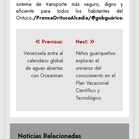
sistema de transporte más seguro, digno y
eficiente para todos los habitantes del
Orituco
./PrensaOritucoAlcadía/@gobguárico.
Navegación
Previous:
Next:
de
Venezuela entra al
Niños guariqueños
calendario global
exploran el
entradas
de aguas abiertas
universo del
con Oceanman
conocimiento en el
Plan Vacacional
Científico y
Tecnológico.
Noticias Relacionadas