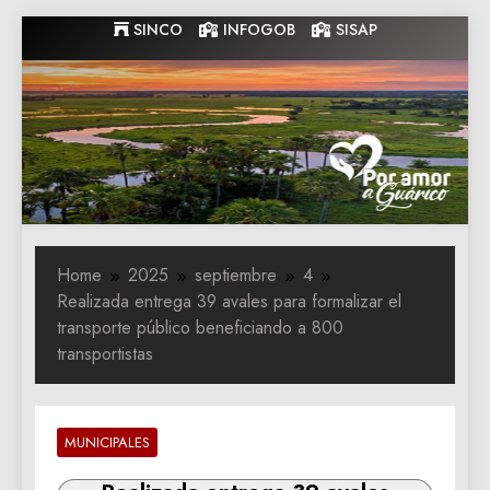
Skip
SINCO
INFOGOB
SISAP
to
content
Gobernacion
Gobernacion de Guarico
de Guarico
Home
2025
septiembre
4
Realizada entrega 39 avales para formalizar el
transporte público beneficiando a 800
transportistas
MUNICIPALES