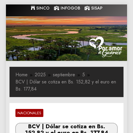
Skip
SINCO
INFOGOB
SISAP
to
content
Gobernacion
Gobernacion de Guarico
de Guarico
Home
2025
septiembre
5
BCV | Dólar se cotiza en Bs. 152,82 y el euro en
Bs. 177,84
NACIONALES
BCV | Dólar se cotiza en Bs.
152,82 y el euro en Bs. 177,84