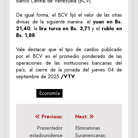
Banco Central de Venezuela (BCV).
De igual forma, el BCV fijó el valor de las otras
divisas de la siguiente manera: el
yuan en Bs.
21,40
; la
lira turca en Bs. 3,71
y el
rublo en
Bs. 1,88
.
Vale destacar que el tipo de cambio publicado
por el BCV es el promedio ponderado de las
operaciones de las instituciones bancarias del
país, al cierre de la jornada del jueves 04 de
septiembre de 2025.
/VTV
Tagged:
Economía
Navegación
Previous:
Next:
de
Presentador
Eliminatorias
estadounidense
Suramericanas: