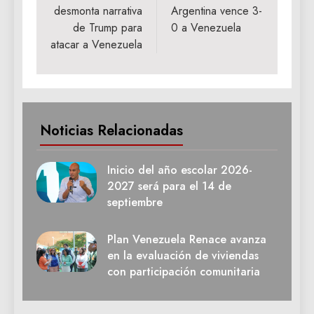
entradas
desmonta narrativa
Argentina vence 3-
de Trump para
0 a Venezuela
atacar a Venezuela
Noticias Relacionadas
Inicio del año escolar 2026-
2027 será para el 14 de
septiembre
Plan Venezuela Renace avanza
en la evaluación de viviendas
con participación comunitaria