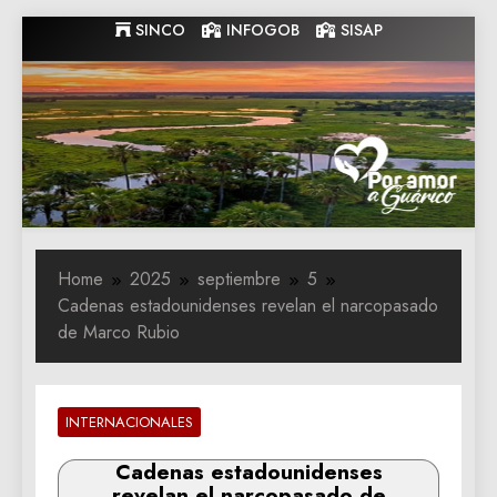
Skip
SINCO
INFOGOB
SISAP
to
content
Gobernacion
Gobernacion de Guarico
de Guarico
Home
2025
septiembre
5
Cadenas estadounidenses revelan el narcopasado
de Marco Rubio
INTERNACIONALES
Cadenas estadounidenses
revelan el narcopasado de