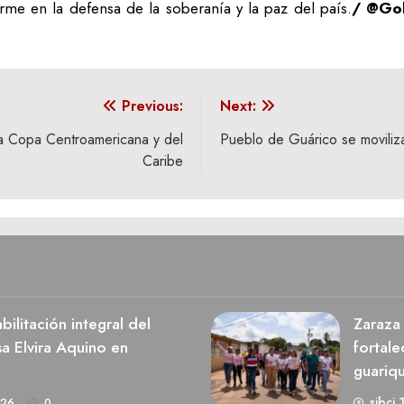
rme en la defensa de la soberanía y la paz del país.
/ @Go
Previous:
Next:
 la Copa Centroamericana y del
Pueblo de Guárico se moviliza
Caribe
ilitación integral del
Zaraza 
a Elvira Aquino en
fortale
guariq
sibci 
026
0