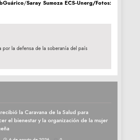
bGuárico
/
Saray Sumoza ECS-Unerg/Fotos:
 por la defensa de la soberanía del país
recibió la Caravana de la Salud para
cer el bienestar y la organización de la mujer
ueña
1
6 de agosto de 2026
0