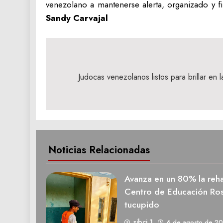
venezolano a mantenerse alerta, organizado y fi
Sandy Carvajal
Navegación
de
Judocas venezolanos listos para brillar en
entradas
Noticias Relacionadas
Avanza en un 80% la rehab
Centro de Educación Ros
tucupido
sibci 1
6 de agosto de 2