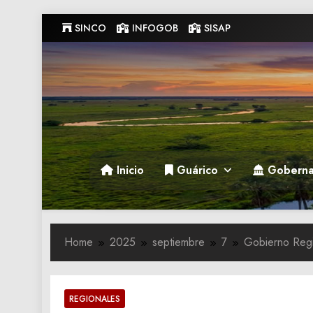
Skip
SINCO
INFOGOB
SISAP
to
content
Gobernacion de Guarico
Gobernacion de Guarico
Inicio
Guárico
Goberna
Home
2025
septiembre
7
Gobierno Regio
REGIONALES