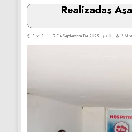
Realizadas Asa
Sibci 1
7 De Septiembre De 2025
0
3 Min