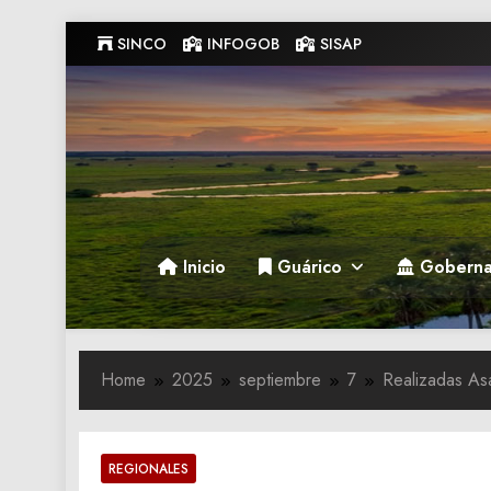
Skip
SINCO
INFOGOB
SISAP
to
content
Gobernacion de Guarico
Gobernacion de Guarico
Inicio
Guárico
Goberna
Home
2025
septiembre
7
Realizadas As
REGIONALES