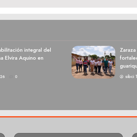
ilitación integral del
Zaraza 
a Elvira Aquino en
fortale
guariq
sibci 
026
0