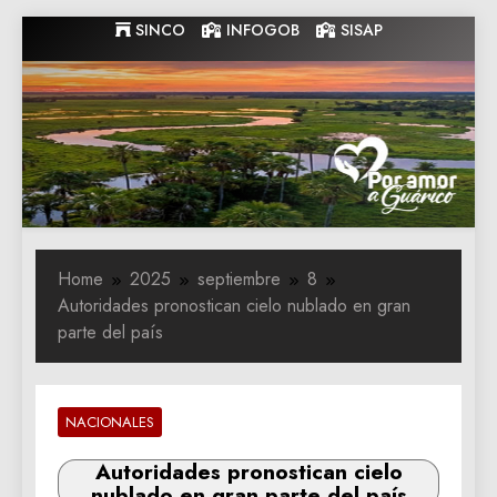
Skip
SINCO
INFOGOB
SISAP
to
content
Gobernacion
Gobernacion de Guarico
de Guarico
Home
2025
septiembre
8
Autoridades pronostican cielo nublado en gran
parte del país
NACIONALES
Autoridades pronostican cielo
nublado en gran parte del país