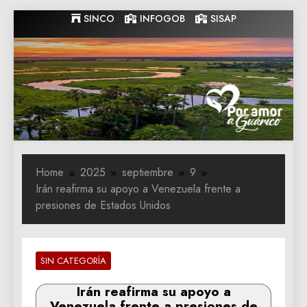
Skip
SINCO
INFOGOB
SISAP
to
content
Gobernacion
Gobernacion de Guarico
de Guarico
Home
2025
septiembre
9
Irán reafirma su apoyo a Venezuela frente a
presiones de Estados Unidos
SIN CATEGORÍA
Irán reafirma su apoyo a
Venezuela frente a presiones de