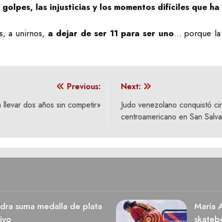
s golpes, las injusticias y los momentos difíciles que h
, a unirnos,
a dejar de ser 11 para ser uno
… porque la 
Previous:
Next:
 llevar dos años sin competir»
Judo venezolano conquistó ci
centroamericano en San Salv
dra suma medalla de plata
María A
ivo
skateb