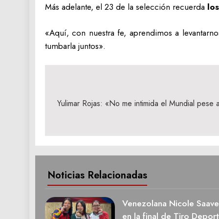
Más adelante, el 23 de la selección recuerda
lo
«Aquí, con nuestra fe, aprendimos a levantarnos
tumbarla juntos».
Navegación
de
Yulimar Rojas: «No me intimida el Mundial pese a
entradas
Noticias Relacionadas
Venezolana Nicole Saave
en la final de Tiro Deport