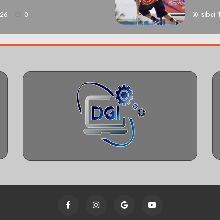
sibci 
026
0