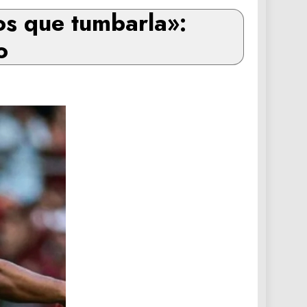
os que tumbarla»:
o