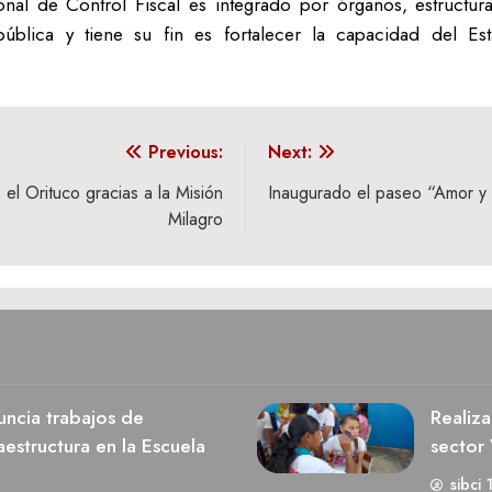
al de Control Fiscal es integrado por órganos, estructura
pública y tiene su fin es fortalecer la capacidad del Es
Previous:
Next:
l Orituco gracias a la Misión
Inaugurado el paseo “Amor y 
Milagro
ncia trabajos de
Realiza
estructura en la Escuela
sector 
sibci 