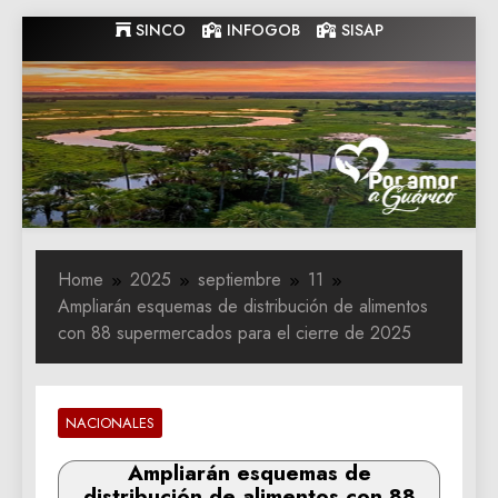
Skip
SINCO
INFOGOB
SISAP
to
content
Gobernacion
Gobernacion de Guarico
de Guarico
Home
2025
septiembre
11
Ampliarán esquemas de distribución de alimentos
con 88 supermercados para el cierre de 2025
NACIONALES
Ampliarán esquemas de
distribución de alimentos con 88