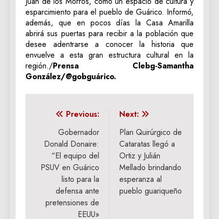
Juan de los Morros, como un espacio de cultura y
esparcimiento para el pueblo de Guárico. Informó,
además, que en pocos días la Casa Amarilla
abrirá sus puertas para recibir a la población que
desee adentrarse a conocer la historia que
envuelve a esta gran estructura cultural en la
región./
Prensa Clebg-Samantha
González/@gobguárico.
Navegación
Previous:
Next:
de
Gobernador
Plan Quirúrgico de
Donald Donaire:
Cataratas llegó a
entradas
“El equipo del
Ortiz y Julián
PSUV en Guárico
Mellado brindando
listo para la
esperanza al
defensa ante
pueblo guariqueño
pretensiones de
EEUU»