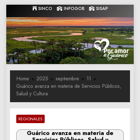
Skip
SINCO
INFOGOB
SISAP
to
content
Gobernacion
Gobernacion de Guarico
de Guarico
Home
2025
septiembre
11
Guárico avanza en materia de Servicios Públicos,
Salud y Cultura
REGIONALES
Guárico avanza en materia de
Servicios Públicos, Salud y