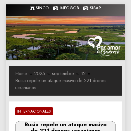
Skip
SINCO
INFOGOB
SISAP
to
content
Gobernacion
Gobernacion de Guarico
de Guarico
Home
2025
septiembre
12
Rusia repele un ataque masivo de 221 drones
ucranianos
INTERNACIONALES
Rusia repele un ataque masivo
de 221 drones ucranianos