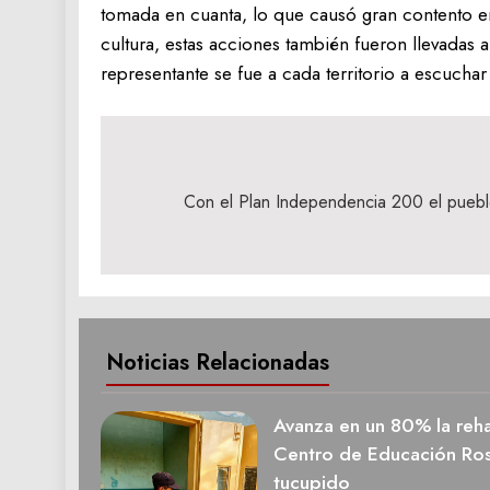
tomada en cuanta, lo que causó gran contento en
cultura, estas acciones también fueron llevadas 
representante se fue a cada territorio a escuchar
Navegación
de
Con el Plan Independencia 200 el puebl
entradas
Noticias Relacionadas
Avanza en un 80% la rehab
Centro de Educación Ros
tucupido