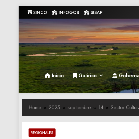
Skip
SINCO
INFOGOB
SISAP
to
content
Gobernacion de Guarico
Gobernacion de Guarico
Inicio
Guárico
Goberna
Home
2025
septiembre
14
Sector Cultu
REGIONALES