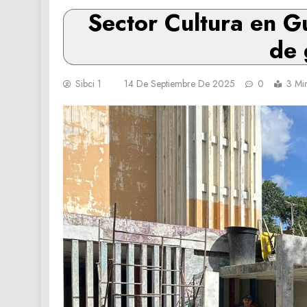
Sector Cultura en G
de 
Sibci 1
14 De Septiembre De 2025
0
3 Mi