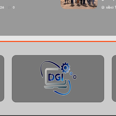
sibci 
026
0