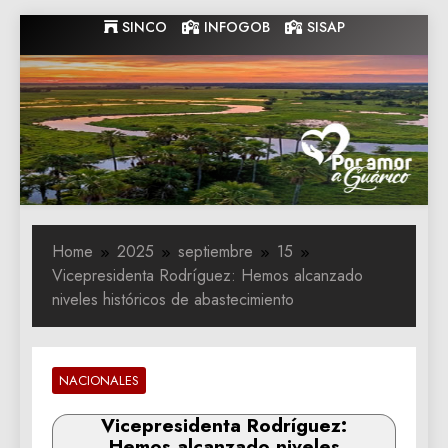
Skip
SINCO
INFOGOB
SISAP
to
content
Gobernacion
Gobernacion de Guarico
de Guarico
Home
2025
septiembre
15
Vicepresidenta Rodríguez: Hemos alcanzado
niveles históricos de abastecimiento
NACIONALES
Vicepresidenta Rodríguez:
Hemos alcanzado niveles