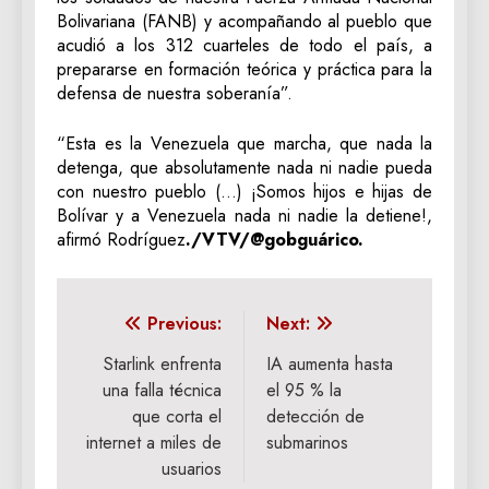
Bolivariana (FANB)​​​ y acompañando al pueblo que
acudió a los 312 cuarteles de todo el país, a
prepararse en formación teórica y práctica para la
defensa de nuestra soberanía”.
“Esta es la Venezuela que marcha, que nada la
detenga, que absolutamente nada ni nadie pueda
con nuestro pueblo (…) ¡Somos hijos e hijas de
Bolívar y a Venezuela nada ni nadie la detiene!,
afirmó Rodríguez
./VTV/@gobguárico.
Navegación
Previous:
Next:
de
Starlink enfrenta
IA aumenta hasta
una falla técnica
el 95 % la
entradas
que corta el
detección de
internet a miles de
submarinos
usuarios