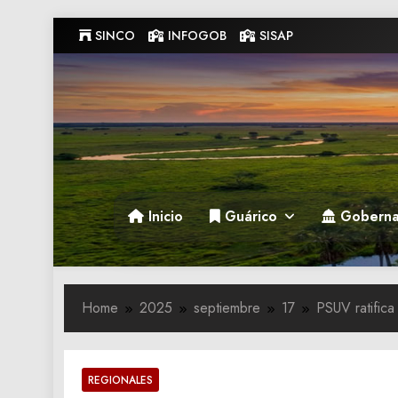
Skip
SINCO
INFOGOB
SISAP
to
content
Gobernacion de Guarico
Gobernacion de Guarico
Inicio
Guárico
Goberna
Home
2025
septiembre
17
PSUV ratifica
REGIONALES