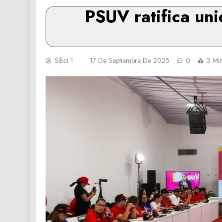
PSUV ratifica uni
Sibci 1
17 De Septiembre De 2025
0
3 Mi