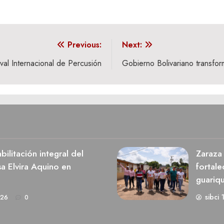
Previous:
Next:
tival Internacional de Percusión
Gobierno Bolivariano transfor
ilitación integral del
Zaraza 
a Elvira Aquino en
fortale
guariq
sibci 
026
0