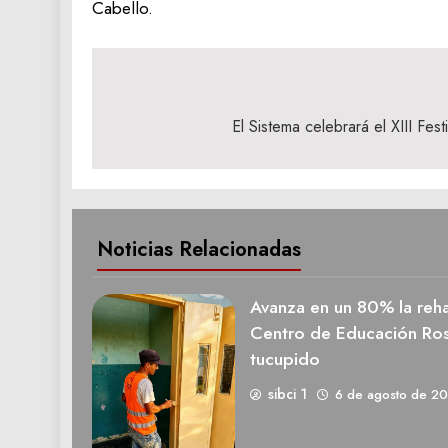
Cabello.
Navegación
de
El Sistema celebrará el XIII Fes
entradas
Noticias Relacionadas
Avanza en un 80% la rehab
Centro de Educación Ros
tucupido
sibci 1
6 de agosto de 2