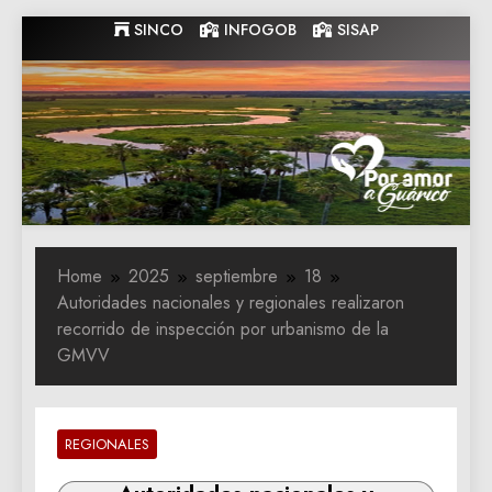
Skip
SINCO
INFOGOB
SISAP
to
content
Gobernacion
Gobernacion de Guarico
de Guarico
Home
2025
septiembre
18
Autoridades nacionales y regionales realizaron
recorrido de inspección por urbanismo de la
GMVV
REGIONALES