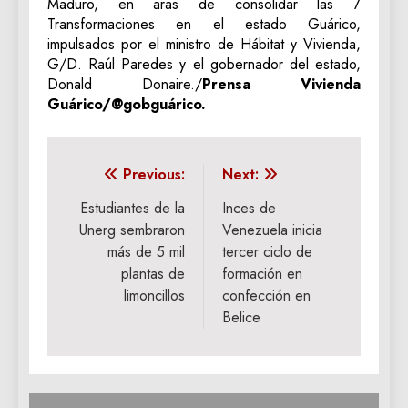
Maduro, en aras de consolidar las 7
Transformaciones en el estado Guárico,
impulsados por el ministro de Hábitat y Vivienda,
G/D. Raúl Paredes y el gobernador del estado,
Donald Donaire./
Prensa Vivienda
Guárico/@gobguárico.
Navegación
Previous:
Next:
de
Estudiantes de la
Inces de
Unerg sembraron
Venezuela inicia
entradas
más de 5 mil
tercer ciclo de
plantas de
formación en
limoncillos
confección en
Belice