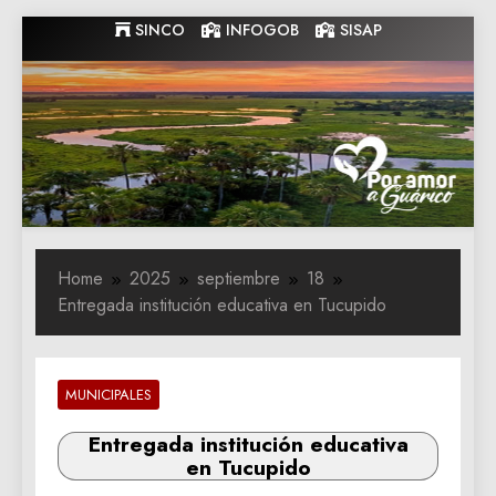
Skip
SINCO
INFOGOB
SISAP
to
content
Gobernacion
Gobernacion de Guarico
de Guarico
Home
2025
septiembre
18
Entregada institución educativa en Tucupido
MUNICIPALES
Entregada institución educativa
en Tucupido