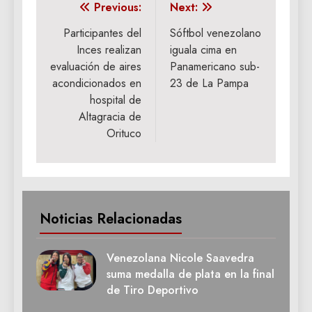
Navegación
Previous:
Next:
de
Participantes del
Sóftbol venezolano
Inces realizan
iguala cima en
entradas
evaluación de aires
Panamericano sub-
acondicionados en
23 de La Pampa
hospital de
Altagracia de
Orituco
Noticias Relacionadas
Venezolana Nicole Saavedra
suma medalla de plata en la final
de Tiro Deportivo