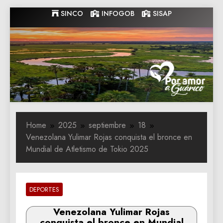
Skip
SINCO
INFOGOB
SISAP
to
content
Gobernacion
Gobernacion de Guarico
de Guarico
Home
2025
septiembre
18
Venezolana Yulimar Rojas conquista el bronce en
Mundial de Atletismo de Tokio 2025
DEPORTES
Venezolana Yulimar Rojas
conquista el bronce en Mundial