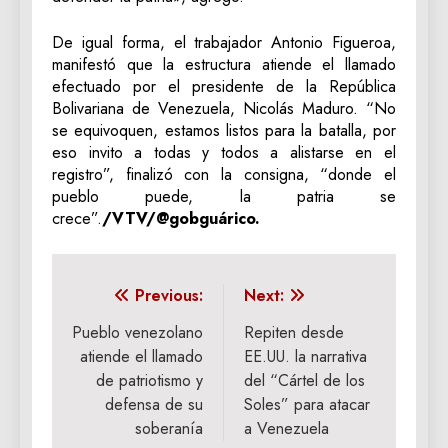
De igual forma, el trabajador Antonio Figueroa,
manifestó que la estructura atiende el llamado
efectuado por el presidente de la República
Bolivariana de Venezuela, Nicolás Maduro. “No
se equivoquen, estamos listos para la batalla, por
eso invito a todas y todos a alistarse en el
registro”, finalizó con la consigna, “donde el
pueblo puede, la patria se
crece”.
/VTV/@gobguárico.
Navegación
Previous:
Next:
de
Pueblo venezolano
Repiten desde
atiende el llamado
EE.UU. la narrativa
entradas
de patriotismo y
del “Cártel de los
defensa de su
Soles” para atacar
soberanía
a Venezuela