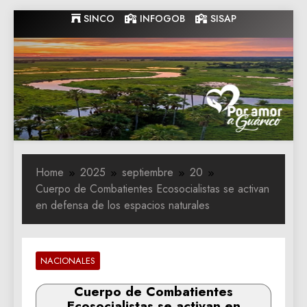
Skip
SINCO
INFOGOB
SISAP
to
content
Gobernacion
Gobernacion de Guarico
de Guarico
Home
2025
septiembre
20
Cuerpo de Combatientes Ecosocialistas se activan
en defensa de los espacios naturales
NACIONALES
Cuerpo de Combatientes
Ecosocialistas se activan en