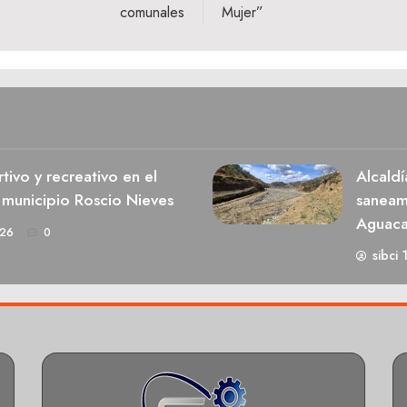
comunales
Mujer”
ivo y recreativo en el
Alcaldí
 municipio Roscio Nieves
saneami
Aguaca
026
0
sibci 