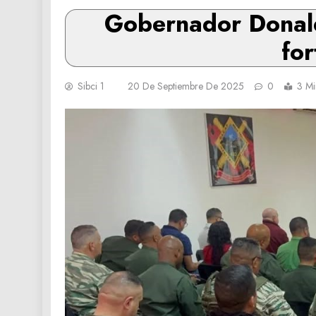
Gobernador Donald
for
Sibci 1
20 De Septiembre De 2025
0
3 Mi