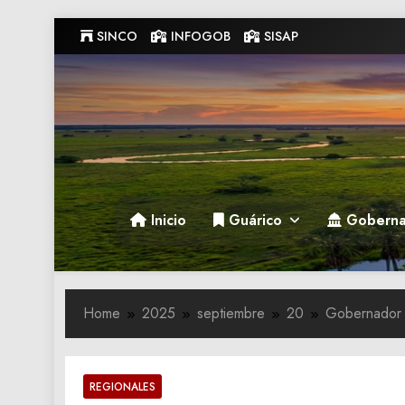
Skip
SINCO
INFOGOB
SISAP
to
content
Gobernacion de Guarico
Gobernacion de Guarico
Inicio
Guárico
Goberna
Home
2025
septiembre
20
Gobernador D
REGIONALES