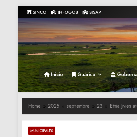
Skip
SINCO
INFOGOB
SISAP
to
content
Gobernacion de Guarico
Gobernacion de Guarico
Inicio
Guárico
Goberna
Home
2025
septiembre
23
Etnia Jivies 
MUNICIPALES