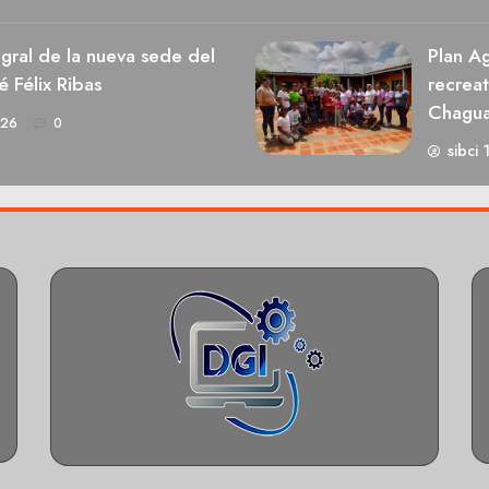
egral de la nueva sede del
Plan Ag
é Félix Ribas
recrea
Chagu
026
0
sibci 