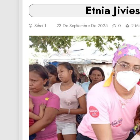
Etnia Jivie
Sibci 1
23 De Septiembre De 2025
0
2 Mi