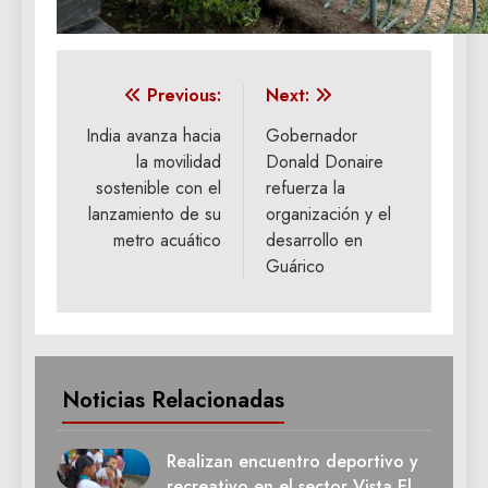
Navegación
Previous:
Next:
de
India avanza hacia
Gobernador
la movilidad
Donald Donaire
entradas
sostenible con el
refuerza la
lanzamiento de su
organización y el
metro acuático
desarrollo en
Guárico
Noticias Relacionadas
Realizan encuentro deportivo y
recreativo en el sector Vista El