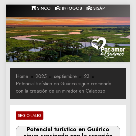
Skip
SINCO
INFOGOB
SISAP
to
content
Gobernacion
Gobernacion de Guarico
de Guarico
Home
2025
septiembre
23
Potencial turístico en Guárico sigue creciendo
con la creación de un mirador en Calabozo
REGIONALES
Potencial turístico en Guárico
sigue creciendo con la creación