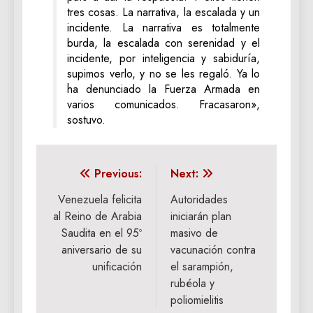
tres cosas. La narrativa, la escalada y un
incidente. La narrativa es totalmente
burda, la escalada con serenidad y el
incidente, por inteligencia y sabiduría,
supimos verlo, y no se les regaló. Ya lo
ha denunciado la Fuerza Armada en
varios comunicados. Fracasaron»,
sostuvo.
Navegación
Previous:
Next:
de
Venezuela felicita
Autoridades
al Reino de Arabia
iniciarán plan
entradas
Saudita en el 95º
masivo de
aniversario de su
vacunación contra
unificación
el sarampión,
rubéola y
poliomielitis