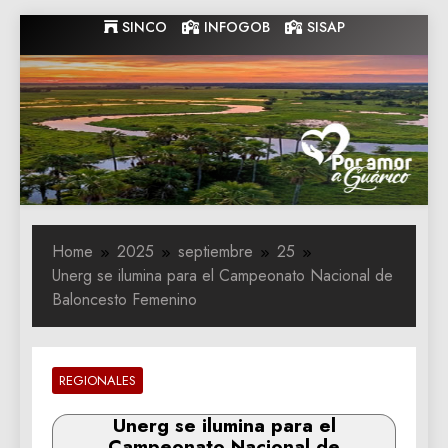
Skip
SINCO
INFOGOB
SISAP
to
content
Gobernacion
Gobernacion de Guarico
de Guarico
Home
2025
septiembre
25
Unerg se ilumina para el Campeonato Nacional de
Baloncesto Femenino
REGIONALES
Unerg se ilumina para el
Campeonato Nacional de