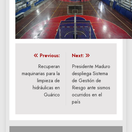
Navegación
Previous:
Next:
de
Recuperan
Presidente Maduro
maquinarias para la
despliega Sistema
entradas
limpieza de
de Gestión de
hidráulicas en
Riesgo ante sismos
Guárico
ocurridos en el
país