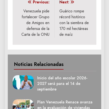
Navegación
Previous:
Next:
de
Venezuela pide
Guárico rompe
fortalecer Grupo
récord histórico
entradas
de Amigos en
con la siembra de
defensa de la
170 mil hectáreas
Carta de la ONU
de maíz
Noticias Relacionadas
Inicio del año escolar 2026-
2027 será para el 14 de
septiembre
Plan Venezuela Renace avanza
en la evaluación de viviendas