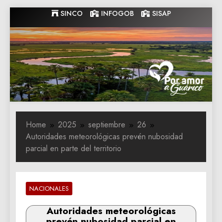
Skip
SINCO
INFOGOB
SISAP
to
content
Gobernacion
Gobernacion de Guarico
de Guarico
Home
2025
septiembre
26
Autoridades meteorológicas prevén nubosidad
parcial en parte del territorio
NACIONALES
Autoridades meteorológicas
prevén nubosidad parcial en