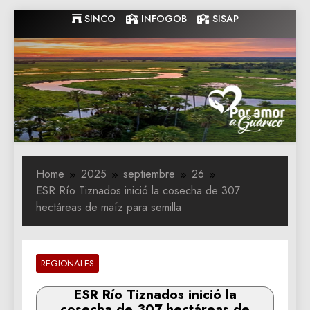
Skip
SINCO
INFOGOB
SISAP
to
content
Gobernacion
Gobernacion de Guarico
de Guarico
Home
2025
septiembre
26
ESR Río Tiznados inició la cosecha de 307
hectáreas de maíz para semilla
REGIONALES
ESR Río Tiznados inició la
cosecha de 307 hectáreas de