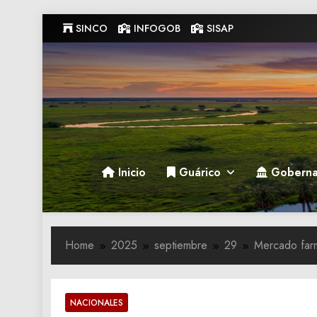
Skip
SINCO
INFOGOB
SISAP
to
content
Gobernacion de Guarico
Gobernacion de Guarico
Inicio
Guárico
Goberna
Home
2025
septiembre
29
Mercado farm
NACIONALES