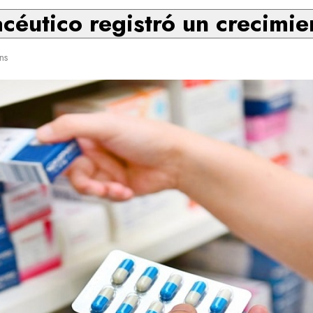
céutico registró un crecimi
ns