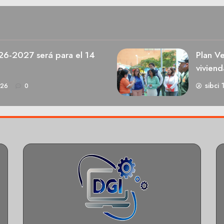
026-2027 será para el 14
Plan V
viviend
sibci 
026
0