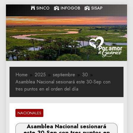
Skip
SINCO
INFOGOB
SISAP
to
content
Gobernacion
Gobernacion de Guarico
de Guarico
Home
2025
septiembre
30
Asamblea Nacional sesionará este 30-Sep con
tres puntos en el orden del día
NACIONALES
Asamblea Nacional sesionará
este 30-Sep con tres puntos en