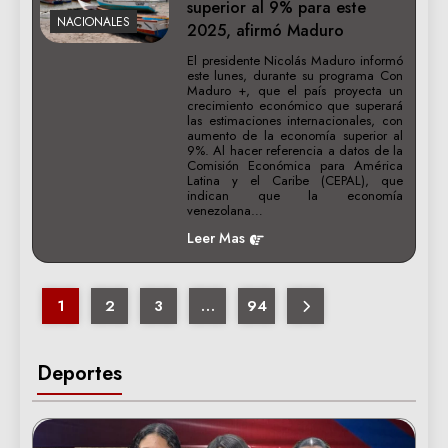
superior al 9% para este
NACIONALES
2025, afirmó Maduro
El presidente Nicolás Maduro informó
este lunes, durante su programa Con
Maduro +, que el país proyecta un
crecimiento económico que superará
las estimaciones internacionales, con
aumento de la economía superior al
9%. Al hacer referencia a datos de la
Comisión Económica para América
Latina y el Caribe (CEPAL), que
indican que la economía
venezolana…
Leer Mas
1
2
3
…
94
Deportes