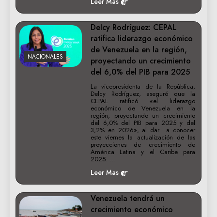
Leer Mas
Delcy Rodríguez: CEPAL
ratifica liderazgo económico
de Venezuela en la región,
NACIONALES
proyectando un crecimiento
del 6,0% del PIB para 2025
La vicepresidenta de la República,
Delcy Rodríguez, aseguró que la
CEPAL ratificó «el liderazgo
económico de Venezuela en la
región, proyectando un crecimiento
del 6,0% del PIB para 2025 y del
3,2% en 2026», al dar a conocer
este viernes la actualización de las
proyecciones de crecimiento de
América Latina y el Caribe para
2025. …
Leer Mas
Venezuela tendrá un
crecimiento económico