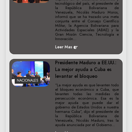
tecnológico del país, el presidente de
la República Bolivariana de
Venezuela, Nicolás Maduro Moros,
informó que se ha trazado una meta
conjunta entre el Consejo Científico
Militar, la Agencia Bolivariana para
Actividades Espaciales (ABAE) y la
Gran Misión Ciencia, Tecnología e
Innovación…
Leer Mas
Presidente Maduro a EE.UU.:
La mejor ayuda a Cuba es
levantar el bloqueo
NACIONALES
“La mejor ayuda es que levanten todo
el bloqueo económico a Cuba, que
levanten todas las medidas de
persecución económica. Esa es la
mejor ayuda que puede dar el
gobierno de Estados Unidos a nuestra
hermana Cuba”, dijo el presidente de
la República Bolivariana de
Venezuela, Nicolás Maduro, tras la
ayuda anunciada por el Gobierno…