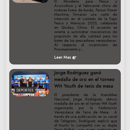
El Ministerio para Pesca y
Acuicultura y el fabricante chino de
motores fuera de borda, Parsun Power
Machine, firmaron una carta de
intención en el contexto de la Expo
Pesca y Mariscos 2025, celebrada
en Qindao, China. El acuerdo se
orienta a suministrar mecanismos de
propulsión de alta calidad para los
botes de los pescadores venezolanos.
Al respecto, el viceministro de
Procesamiento y…
Leer Mas
Jorge Rodríguez ganó
medalla de oro en el torneo
Wtt Youth de tenis de mesa
DEPORTES
El presidente de la Asamblea
Nacional, Jorge Rodríguez, obtuvo
medalla de oro en el torneo Wtt Youth
organizado por la Federación
Venezolana de Tenis de Mesa. A
través de una publicación en su canal
de Telegram, Rodríguez explicó que
el triunfo lo compartió con su dupla
Danir Balbás, con quien participó en