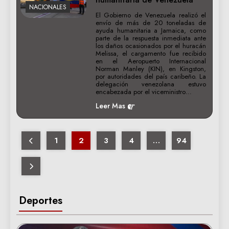
NACIONALES
El Gobierno de Venezuela realizó el
envío de más de 20 toneladas de
ayuda humanitaria a Jamaica, como
parte de la respuesta inmediata ante
los daños ocasionados por el huracán
Melissa, el cargamento fue recibido
en el Aeropuerto Internacional
Norman Manley (KIN), en Kingston,
por autoridades del país caribeño. La
delegación venezolana estuvo
encabezada por el viceministro…
Leer Mas
1
2
3
4
…
94
Deportes