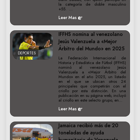
la categoría de doble masculino
+55. …
Leer Mas
IFFHS nomina al venezolano
Jesús Valenzuela a «Mejor
Árbitro del Mundo» en 2025
DEPORTES
La Federación Internacional de
Historia y Estadística de Fútbol (IFFHS)
nominó al venezolano Jesús
Valenzuela a «Mejor Árbitro del
Mundo» en el año 2025, un listado
en el que se ubican otros 24
principales que competirán con el
criollo por esta distinción. En una
publicación en su página web, incluyó
al criollo en este selecto grupo, en…
Leer Mas
Jamaica recibió más de 20
toneladas de ayuda
humanitaria de Venezuela