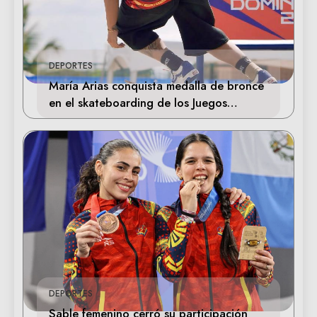
DEPORTES
María Arias conquista medalla de bronce
en el skateboarding de los Juegos
Centroamericanos
DEPORTES
Sable femenino cerró su participación