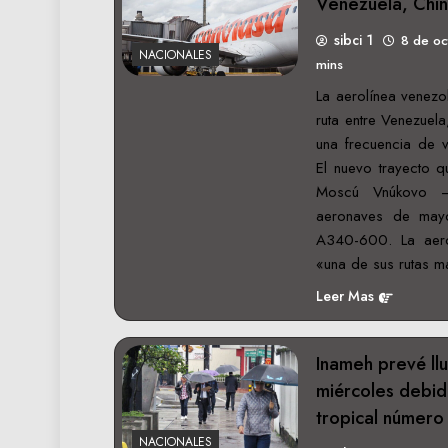
Venezuela, Chin
sibci 1
8 de o
NACIONALES
mins
La aerolínea venezo
ruta entre Venezuela
una frecuencia de 
El nuevo trayecto 
Moscú Vnúkovo –
aeronaves de mayo
A340-600. La aero
«una de sus rutas m
Leer Mas
Inameh prevé ll
miércoles debid
tropical número
NACIONALES