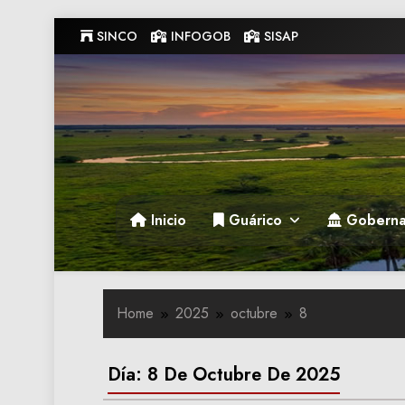
Skip
SINCO
INFOGOB
SISAP
to
content
Gobernacion de Guarico
Gobernacion de Guarico
Inicio
Guárico
Goberna
Home
2025
octubre
8
Día:
8 De Octubre De 2025