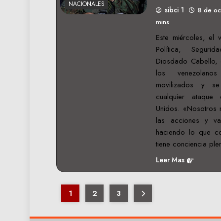
NACIONALES
sibci 1
8 de o
mins
Este miércoles, el 
Política, Segur
Diosdado Cabello, 
los venezolano
movilizados y se
cualquier ataqu
Unidos. «Nosotros 
las acciones y v
haciendo lo que c
tiene conciencia pl
Leer Mas
1
2
3