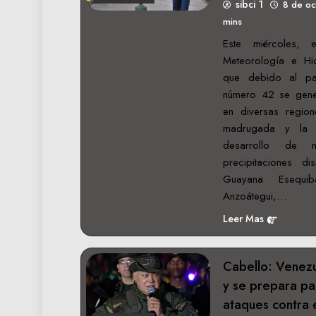
sibci 1
8 de o
mins
Este miércoles, e
Meteorología e Hid
que debido al pa
número 42 se gener
en diversas regio
madrugada y la 
desarrollo de 
precipitaciones 
Guayana Esequib
Anzoátegui,…
Leer Mas
Cabello: Venezu
y se prepara par
ataques contra 