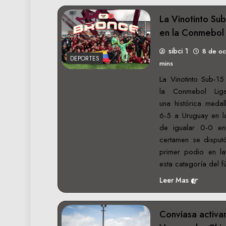
La Vinotinto Su
en la Conmebol 
sibci 1
8 de o
DEPORTES
mins
La Vinotinto Sub-15
la Conmebol Lig
una histórica medal
6-5 a Uruguay en l
de igualar 0-0 en 
certamen se disput
primer podio en la
esta categoría del 
Leer Mas
Conviasa activar