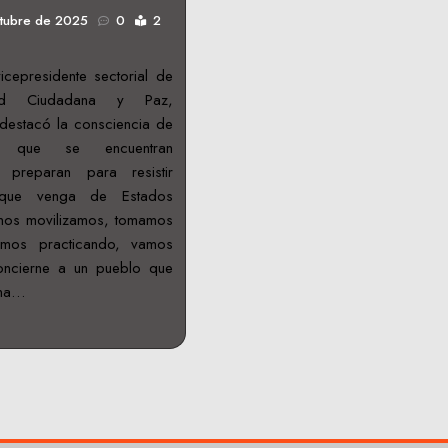
ctubre de 2025
0
2
vicepresidente sectorial de
idad Ciudadana y Paz,
destacó la consciencia de
s que se encuentran
 preparan para resistir
e que venga de Estados
nos movilizamos, tomamos
amos practicando, vamos
oncierne a un pueblo que
ena…