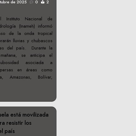
ctubre de 2025
0
2
l Instituto Nacional de
rología (Inameh) informó
so de la onda tropical
arán lluvias y chubascos
nes del país. Durante la
mañana, se anticipa el
nubosidad asociada a
dispersas en áreas como
a, Amazonas, Bolívar,
ela está movilizada
a resistir los
el país