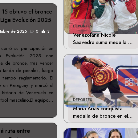
b-15 obtuvo el bronce
Liga Evolución 2025
DEPORTES
ctubre de 2025
0
3
Venezolana Nicole
Saavedra suma medalla de
 cerró su participación en
plata en la final de Tiro
a Evolución 2025 con
Deportivo
la de bronce, tras vencer
a tanda de penales, luego
tiempo reglamentario. El
ó en Paraguay y marcó el
 historia de Venezuela en
fútbol masculino.El equipo…
DEPORTES
María Arias conquista
medalla de bronce en el
skateboarding de los
á ruta entre
Juegos Centroamericanos