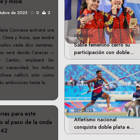
a y Rusia
ctubre de 2025
0
2
lana Conviasa activará una
DEPORTES
, China y Rusia, que tendrá
Sable femenino cerró su
vuelos cada dos semanas.
participación con doble
que será desde Caracas –
bronce en Santo Domingo
 Cantón, empleará las
r capacidad, los Airbus
línea calificó esto como
ás ambiciosas hasta la…
DEPORTES
uvias para este
Atletismo nacional
o al paso de la onda
conquista doble plata en
 42
Santo Domingo