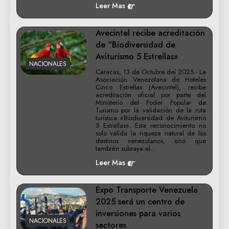
Leer Mas
Avecintel recibe acreditación
de “Biodiversidad de
Aviturismo 5 Estrellas»
NACIONALES
Caracas, 13 de Octubre del 2025.- La
Asociación Venezolana de Hoteles
Cinco Estrellas (Avecintel), recibe
acreditación oficial por parte del
Ministerio del Poder Popular de
Turismo por la validación de la ruta
turística «Biodiversidad de Aviturismo
5 Estrellas». Este reconocimiento no
solo valida la riqueza natural de los
destinos venezolanos, sino que
también subraya el…
Leer Mas
Expo Transporte Venezuela
2025 será un centro de
inversiones para varios
NACIONALES
sectores