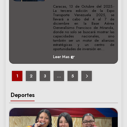
Caracas, 13 de Octubre del 2025.-
La tercera edición de la Expo
Transporte Venezuela 2025, se
llevará a cabo del 4 al 7 de
diciembre en la Base Aérea
Generalísimo Francisco de Miranda,
donde no solo se buscará mostrar las
capacidades nacionales, sino
también ser un motor de alianzas
estratégicas y un centro de
oportunidades de inversión en…
Leer Mas
1
2
3
…
5
Deportes