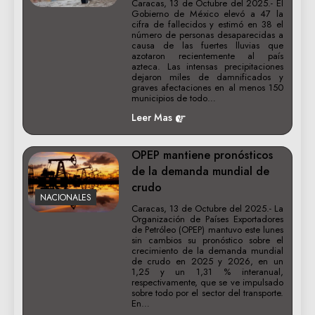
Caracas, 13 de Octubre del 2025.- El
Gobierno de México elevó a 47 la
cifra de fallecidos y estimó en 38 el
número de personas desaparecidas a
causa de las fuertes lluvias que
azotaron recientemente al país
azteca. Las intensas precipitaciones
dejaron miles de damnificados y
graves afectaciones en al menos 150
municipios de todo…
Leer Mas
OPEP mantiene pronósticos
de la demanda mundial de
crudo
NACIONALES
Caracas, 13 de Octubre del 2025.- La
Organización de Países Exportadores
de Petróleo (OPEP) mantuvo este lunes
sin cambios su pronóstico sobre el
crecimiento de la demanda mundial
de crudo en 2025 y 2026, en un
1,25 y un 1,31 % interanual,
respectivamente, que se ve impulsado
sobre todo por el sector del transporte.
En…