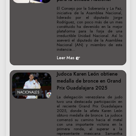
El Consejo por la Soberanía y La Paz,
iniciativa de la Asamblea Nacional,
liderado por el diputado Jorge
Rodríguez, con poco más de un mes
constituido ha devenido en la mejor
plataforma para la forja de una
irreductible Unidad Nacional. Así lo
aseveró el diputado de la Asamblea
Nacional (AN) y miembro de esta
instancia…
Leer Mas
Judoca Karen León obtiene
medalla de bronce en Grand
Prix Guadalajara 2025
NACIONALES
La delegación venezolana de judo
tuvo una destacada participación en
el reciente Grand Prix Guadalajara
2025, donde la atleta Karen León
obtuvo medalla de bronce. ​La judoca
comenzó su camino hacia el metal
con una importante victoria en la
primera ronda, al superar a la
representante mexicana Samantha