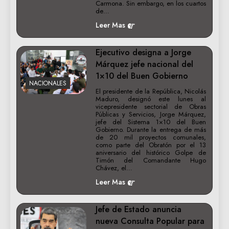
Carmona. Sin embargo, en los cuartos
de…
Leer Mas
Ejecutivo designa a Jorge
Márquez jefe nacional del
1×10 del Buen Gobierno
NACIONALES
El presidente de la República, Nicolás
Maduro, designó este lunes al
vicepresidente sectorial de Obras
Públicas y Servicios, Jorge Márquez,
jefe del Sistema 1×10 del Buen
Gobierno. Durante la entrega de más
de 20 mil proyectos comunales,
como parte del Obratón por el 13
aniversario del histórico Golpe de
Timón del Comandante Hugo
Chávez, el…
Leer Mas
Jefe de Estado anuncia
nueva Consulta Popular para