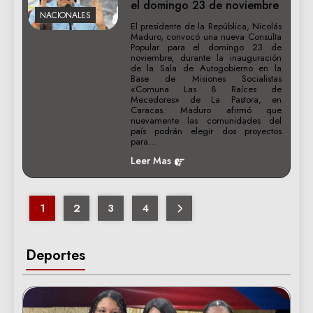
el domingo 23 de noviembre
NACIONALES
El presidente de la República, Nicolás
Maduro, convocó una nueva Consulta
Popular para el domingo 23 de
noviembre, durante la inauguración
de la Sala de Autogobierno en la
Base de Misiones Socialistas
«Comuna Las 8 Raíces de
Mecedores» de La Pastora, en
Caracas. Maduro afirmó que
nuevamente las comunidades del
país podrán elegir dos proyectos
para…
Leer Mas
1
2
3
4
Deportes